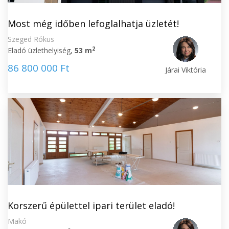
Most még időben lefoglalhatja üzletét!
Szeged Rókus
2
Eladó üzlethelyiség,
53 m
86 800 000 Ft
Járai Viktória
Korszerű épülettel ipari terület eladó!
Makó