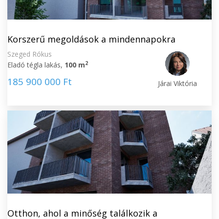
Korszerű megoldások a mindennapokra
Szeged Rókus
2
Eladó tégla lakás,
100 m
185 900 000 Ft
Járai Viktória
Otthon, ahol a minőség találkozik a