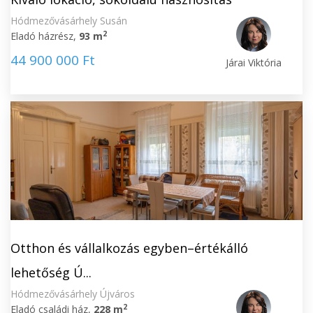
Hódmezővásárhely Susán
2
Eladó házrész,
93 m
44 900 000 Ft
Járai Viktória
Otthon és vállalkozás egyben–értékálló
lehetőség Ú...
Hódmezővásárhely Újváros
2
Eladó családi ház,
228 m