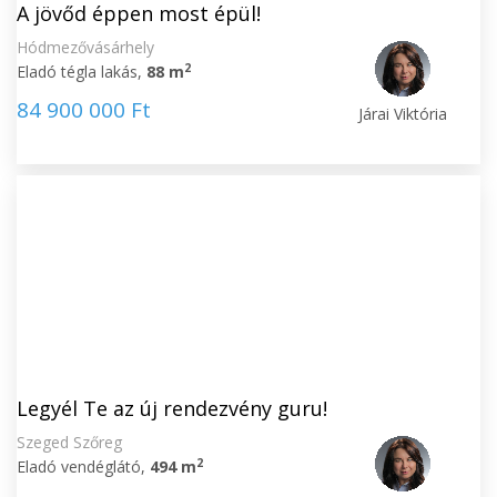
A jövőd éppen most épül!
Hódmezővásárhely
2
Eladó tégla lakás,
88 m
84 900 000 Ft
Járai Viktória
Legyél Te az új rendezvény guru!
Szeged Szőreg
2
Eladó vendéglátó,
494 m