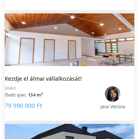
Kezdje el álmai vállalkozását!
Makó
2
Eladó ipari,
134 m
79 990 000 Ft
Járai Viktória