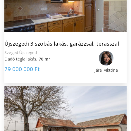
Újszegedi 3 szobás lakás, garázzsal, terasszal
Szeged Újszeged
2
Eladó tégla lakás,
70 m
79 000 000 Ft
Járai Viktória