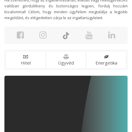
Ha szeretnéd, hogy az ingatlanvásárlás, eladás vagy hitelügyintézés
valóban gördülékeny és biztonságos legyen, fordulj hozzám
bizalommal! Célom, hogy minden ügyfelem megtalálja a legjobb
megoldást, és elégedetten zárja le az ingatlanügyleteit.
Hitel
Ügyvéd
Energetika