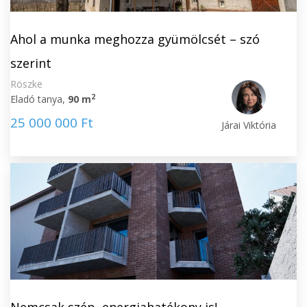
Ahol a munka meghozza gyümölcsét – szó
szerint
Röszke
2
Eladó tanya,
90 m
25 000 000 Ft
Járai Viktória