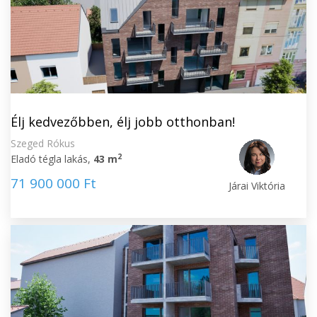
Élj kedvezőbben, élj jobb otthonban!
Szeged Rókus
2
Eladó tégla lakás,
43 m
71 900 000 Ft
Járai Viktória