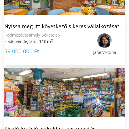
Nyissa meg itt következő sikeres vállalkozását!
Hódmezővásárhely Béketelep
2
Eladó vendéglátó,
143 m
59 000 000 Ft
Járai Viktória
Kiváló lokáció, sokoldalú hasznosítás