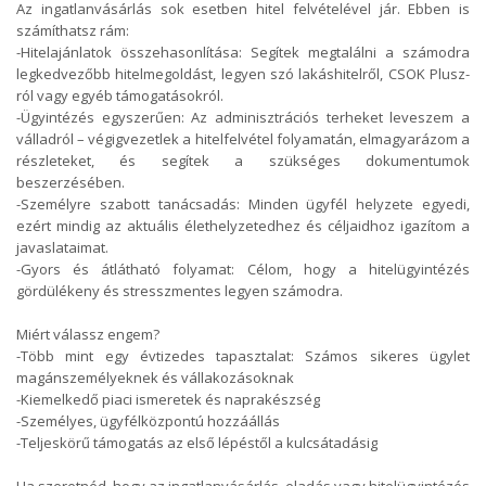
Az ingatlanvásárlás sok esetben hitel felvételével jár. Ebben is
számíthatsz rám:
-Hitelajánlatok összehasonlítása: Segítek megtalálni a számodra
legkedvezőbb hitelmegoldást, legyen szó lakáshitelről, CSOK Plusz-
ról vagy egyéb támogatásokról.
-Ügyintézés egyszerűen: Az adminisztrációs terheket leveszem a
válladról – végigvezetlek a hitelfelvétel folyamatán, elmagyarázom a
részleteket, és segítek a szükséges dokumentumok
beszerzésében.
-Személyre szabott tanácsadás: Minden ügyfél helyzete egyedi,
ezért mindig az aktuális élethelyzetedhez és céljaidhoz igazítom a
javaslataimat.
-Gyors és átlátható folyamat: Célom, hogy a hitelügyintézés
gördülékeny és stresszmentes legyen számodra.
Miért válassz engem?
-Több mint egy évtizedes tapasztalat: Számos sikeres ügylet
magánszemélyeknek és vállakozásoknak
-Kiemelkedő piaci ismeretek és naprakészség
-Személyes, ügyfélközpontú hozzáállás
-Teljeskörű támogatás az első lépéstől a kulcsátadásig