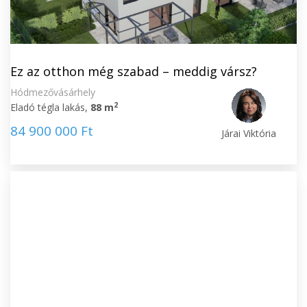
Ez az otthon még szabad – meddig vársz?
Hódmezővásárhely
2
Eladó tégla lakás,
88 m
84 900 000 Ft
Járai Viktória