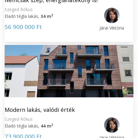
Nemcsak szép, energiahatékony is!
Szeged Rókus
2
Eladó tégla lakás,
34 m
56 900 000 Ft
Járai Viktória
Modern lakás, valódi érték
Szeged Rókus
2
Eladó tégla lakás,
44 m
73 900 000 Ft
Járai Viktória