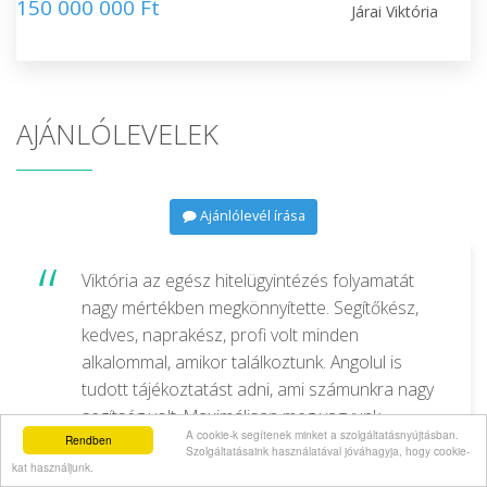
150 000 000 Ft
Járai Viktória
AJÁNLÓLEVELEK
Ajánlólevél írása
Viktória az egész hitelügyintézés folyamatát
nagy mértékben megkönnyítette. Segítőkész,
kedves, naprakész, profi volt minden
alkalommal, amikor találkoztunk. Angolul is
tudott tájékoztatást adni, ami számunkra nagy
segítség volt. Maximálisan meg vagyunk
A cookie-k segítenek minket a szolgáltatásnyújtásban.
elégedve a munkájával, köszönjük szépen!
Rendben
Szolgáltatásaink használatával jóváhagyja, hogy cookie-
kat használjunk.