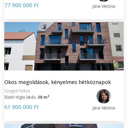
77 900 000 Ft
Járai Viktória
Okos megoldások, kényelmes hétköznapok
Szeged Rókus
2
Eladó tégla lakás,
38 m
61 900 000 Ft
Járai Viktória