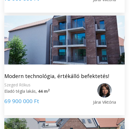
Modern technológia, értékálló befektetés!
Szeged Rókus
2
Eladó tégla lakás,
44 m
69 900 000 Ft
Járai Viktória