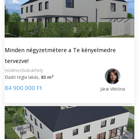
Minden négyzetmétere a Te kényelmedre
tervezve!
Hódmezővásárhely
2
Eladó tégla lakás,
83 m
84 900 000 Ft
Járai Viktória