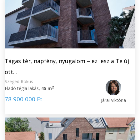
Tágas tér, napfény, nyugalom – ez lesz a Te új
ott...
Szeged Rókus
2
Eladó tégla lakás,
45 m
78 900 000 Ft
Járai Viktória