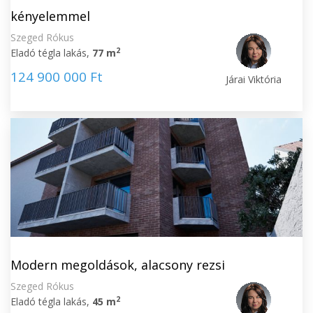
kényelemmel
Szeged Rókus
2
Eladó tégla lakás,
77 m
124 900 000 Ft
Járai Viktória
Modern megoldások, alacsony rezsi
Szeged Rókus
2
Eladó tégla lakás,
45 m