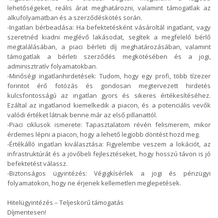
lehetőségeket, reális árat meghatározni, valamint támogatlak az
alkufolyamatban és a szerződéskötés során.
-Ingatlan bérbeadása: Ha befektetésként vásároltál ingatlant, vagy
szeretnéd kiadni meglévő lakásodat, segítek a megfelelő bérlő
megtalálásában, a piaci bérleti díj meghatározásában, valamint
támogatlak a bérleti szerződés megkötésében és a jogi,
adminisztratív folyamatokban.
-Minőségi ingatlanhirdetések: Tudom, hogy egy profi, több tízezer
forintot érő fotózás és gondosan megtervezett hirdetés
kulcsfontosságú az ingatlan gyors és sikeres értékesítéséhez.
Ezáltal az ingatlanod kiemelkedik a piacon, és a potenciális vevők
valódi értéket látnak benne már az első pillanattól.
-Piaci ciklusok ismerete: Tapasztalatom révén felismerem, mikor
érdemes lépni a piacon, hogy a lehető legjobb döntést hozd meg.
-Értékálló ingatlan kiválasztása: Figyelembe veszem a lokációt, az
infrastruktúrát és a jövőbeli fejlesztéseket, hogy hosszú távon is jó
befektetést válassz.
-Biztonságos ügyintézés: Végigkísérlek a jogi és pénzügyi
folyamatokon, hogy ne érjenek kellemetlen meglepetések.
Hitelügyintézés – Teljeskörű támogatás
Díjmentesen!