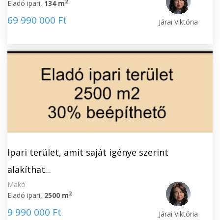
2
Eladó ipari,
134 m
69 990 000 Ft
Járai Viktória
Ipari terület, amit saját igénye szerint
alakíthat...
Makó
2
Eladó ipari,
2500 m
9 990 000 Ft
Járai Viktória