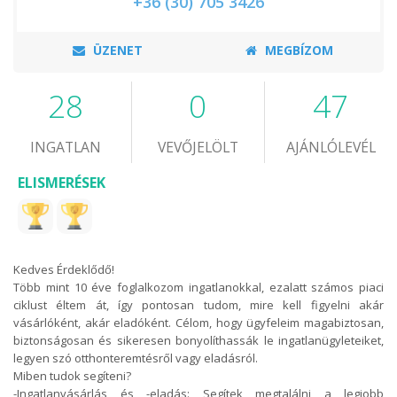
+36 (30) 705 3426
ÜZENET
MEGBÍZOM
28
0
47
INGATLAN
VEVŐJELÖLT
AJÁNLÓLEVÉL
ELISMERÉSEK
Kedves Érdeklődő!
Több mint 10 éve foglalkozom ingatlanokkal, ezalatt számos piaci
ciklust éltem át, így pontosan tudom, mire kell figyelni akár
vásárlóként, akár eladóként. Célom, hogy ügyfeleim magabiztosan,
biztonságosan és sikeresen bonyolíthassák le ingatlanügyleteiket,
legyen szó otthonteremtésről vagy eladásról.
Miben tudok segíteni?
-Ingatlanvásárlás és -eladás: Segítek megtalálni a legjobb