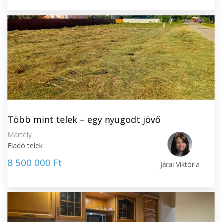
Több mint telek – egy nyugodt jövő
Mártély
Eladó telek
8 500 000 Ft
Járai Viktória