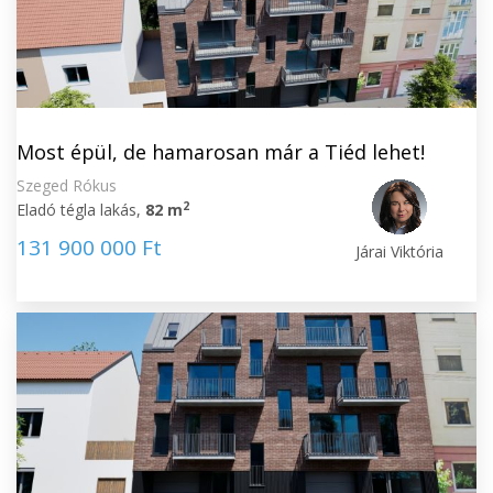
Most épül, de hamarosan már a Tiéd lehet!
Szeged Rókus
2
Eladó tégla lakás,
82 m
131 900 000 Ft
Járai Viktória